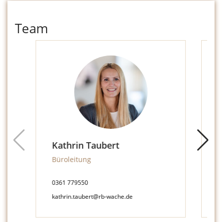
Team
Kathrin Taubert
Büroleitung
V
0361 779550
0
kathrin.taubert@rb-wache.de
a